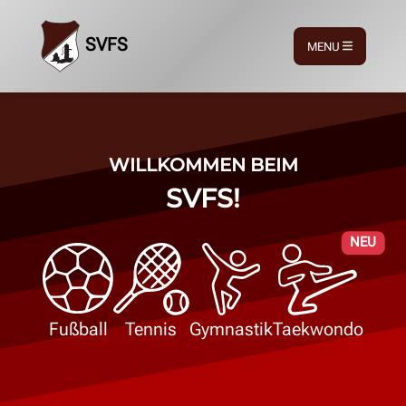
SVFS
MENU
WILLKOMMEN BEIM
SVFS!
NEU
Fußball
Tennis
Gymnastik
Taekwondo