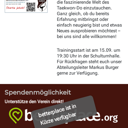
die faszinierende Welt des
Taekwon-Do einzutauchen.
Ganz gleich, ob du bereits
Erfahrung mitbringst oder
einfach neugierig bist und etwas
Neues ausprobieren möchtest –
bei uns sind alle willkommen!
Trainingsstart ist am 15.09. um
19:30 Uhr in der Schulturnhalle.
Für Rückfragen steht euch unser
Abteilungsleiter Markus Burger
gerne zur Verfügung.
Spendenmöglichkeit
Unterstütze den Verein direkt!
b
ett
er
pl
a
c
e i
st i
n
K
ür
z
e
v
erf
ü
g
b
ar